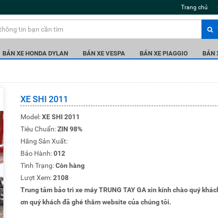
Trang chủ
BÁN XE HONDA DYLAN
BÁN XE VESPA
BÁN XE PIAGGIO
BÁN
XE SHI 2011
Model:
XE SHI 2011
Tiêu Chuẩn:
ZIN 98%
Hãng Sản Xuất:
Bảo Hành:
012
Tình Trạng:
Còn hàng
Lượt Xem:
2108
Trung tâm bảo trì xe máy TRUNG TAY GA xin kính chào quý khác
ơn quý khách đã ghé thăm website của chúng tôi.