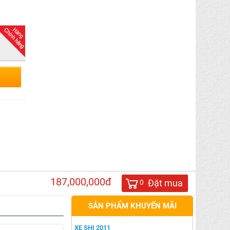
187,000,000đ
Đặt mua
0
SẢN PHẨM KHUYẾN MÃI
XE SHI 2011