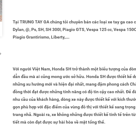
Tại TRUNG TAY GA chúng tôi chuyên bán các loại xe tay ga cao c
Dylan, @, Ps, SH, SH 300I, Piagio GTS, Vespa 125 cc, Vespa 150
Piagio Grantirismo, Liberty,….
Với người Việt Nam, Honda SH trở thành một biểu tượng của dò
dẫn đầu mà ai cũng mong ước sở hữu. Honda SH được thiết kế d
những xu hướng mới và hiện đại nhất, mang đậm phong cách Ch
đồng thời đạt được những tính năng có độ tin cậy cao nhất. Để 
nhu cầu của khách hàng, dòng xe này được thiết kế với kích thư
gọn phù hợp với đặc điểm của vùng đô thị với thiết kế sang trọng
trang nhã. Ngoài ra, xe không những được thiết kế tinh tế trên từ
tiết mà còn đạt được sự hài hòa về mặt tổng thể.