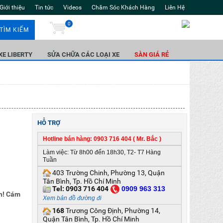
Giới thiệu
Tin tức
Videos
Chăm Sóc Khách Hàng
Liên Hệ
0
TÌM KIẾM
 XE LIBERTY
SỬA CHỮA CÁC LOẠI XE
SÀN GIÁ RẺ
HỖ TRỢ
Hotline bán hàng: 0903 716 404 ( Mr. Bắc )
Làm việc: Từ 8h00 đến 18h30, T2- T7 Hàng
Tuần
403 Trường Chinh, Phường 13, Quận
Tân Bình, Tp. Hồ Chí Minh
Tel:
0903 716 404
0
909 963 313
h! Cám
Xem bản đồ đường đi
168
Trương Công Định, Phường 14,
Quận Tân Bình, Tp. Hồ Chí Minh