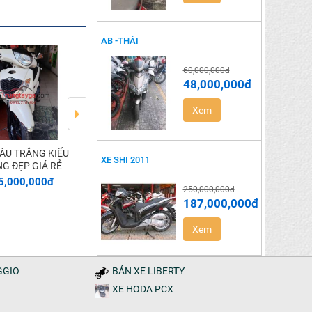
AB -THÁI
60,000,000đ
48,000,000đ
Xem
XE SHI 2011
SHI NHẬP KHẨU
Thêm vào giỏ
Thêm vào giỏ
XE SHI 2011
G ĐẸP GIÁ RẺ
5,000,000đ
187,000,000đ
Liên Hệ
250,000,000đ
250,000,000đ
187,000,000đ
Xem
GGIO
BÁN XE LIBERTY
XE HODA PCX