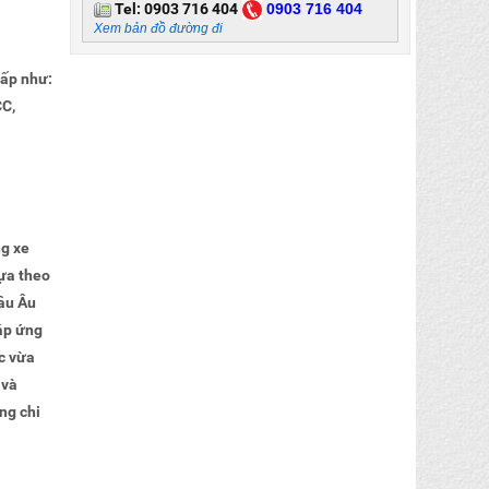
Tel:
0903 716 404
0
903 716 404
Xem bản đồ đường đi
ấp như:
CC,
ng xe
ựa theo
âu Âu
đáp ứng
ớc vừa
 và
ng chi