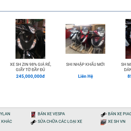
XE SH ZIN 98% GIÁ RẺ,
SHI NHẬP KHẨU MỚI
SH MÀU TRẮNG KIỂU
Thêm vào giỏ
GIẤY TỜ ĐẦY ĐỦ
DÁN
245,000,000đ
Liên Hệ
8
DYLAN
BÁN XE VESPA
BÁN XE PIA
E KHÁC
SỬA CHỮA CÁC LOẠI XE
XE SH VN