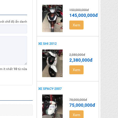
150,000,000đ
145,000,000đ
 với chế độ ẩn danh
Xem
XE SHI 2012
2,380,000đ
2,380,000đ
êm ít nhất
10
từ nữa
Xem
XE SPACY-2007
78,000,000đ
75,000,000đ
Xem