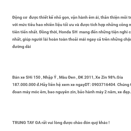
Động cơ được thiết kế nhỏ gọn, vận hành êm ái, thân thiện môi 
với mức tiêu hao nhiên liệu tối ưu và được tích hợp những công 
tiên tiến nhất. Đồng thời, Honda SH mang đến những tiện nghi 
nhất, giúp người lái hoàn toàn thoải mái ngay cả trên những ch
đường dài
Bán xe SHi 150 , Nhập Ý , Màu Đen , ĐK 2011, Xe Zin 98%.Gía
187.000.000 đ.Hãy liên hệ xem xe ngayDT: 0903716404
.
Chúng 
đoan máy móc êm, bao nguyên zin, bảo hành máy 2 năm, xe đẹp
TRUNG TAY GA rất vui lòng được chào đón quý khác !