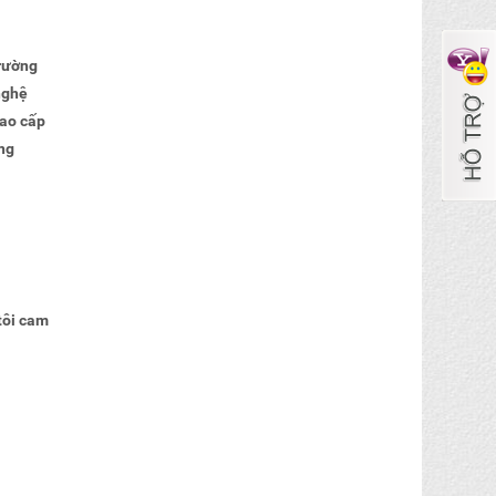
trường
nghệ
cao cấp
ặng
tôi cam
.