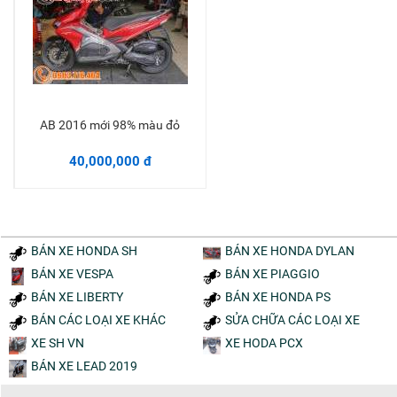
AB 2016 mới 98% màu đỏ
Thêm vào giỏ
40,000,000 đ
BÁN XE HONDA SH
BÁN XE HONDA DYLAN
BÁN XE VESPA
BÁN XE PIAGGIO
BÁN XE LIBERTY
BÁN XE HONDA PS
BÁN CÁC LOẠI XE KHÁC
SỬA CHỮA CÁC LOẠI XE
XE SH VN
XE HODA PCX
BÁN XE LEAD 2019