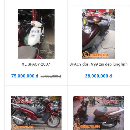
XE SPACY-2007
SPACY đời 1999 zin đẹp lung linh
Thêm vào giỏ
Thêm vào giỏ
75,000,000 đ
38,000,000 đ
78,000,000 đ