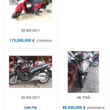
XE SHI 2011
Thêm vào giỏ
175,000,000 đ
1,750,000 đ
XE SHI 2011
AB -THÁI
Thêm vào giỏ
Liên Hệ
48,000,000 đ
60,000,000 đ