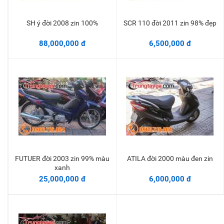
SH ý đời 2008 zin 100%
SCR 110 đời 2011 zin 98% đẹp
Thêm vào giỏ
Thêm vào giỏ
88,000,000 đ
6,500,000 đ
FUTUER đời 2003 zin 99% màu
ATILA đời 2000 màu đen zin
Thêm vào giỏ
Thêm vào giỏ
xanh
25,000,000 đ
6,000,000 đ