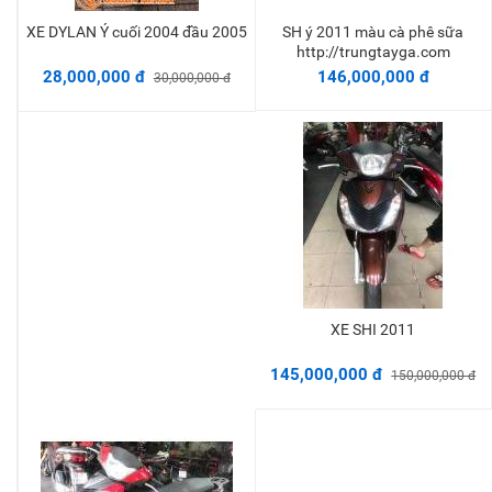
XE DYLAN Ý cuối 2004 đầu 2005
SH ý 2011 màu cà phê sữa
Thêm vào giỏ
Thêm vào giỏ
http://trungtayga.com
28,000,000 đ
146,000,000 đ
30,000,000 đ
XE SHI 2011
Thêm vào giỏ
145,000,000 đ
150,000,000 đ