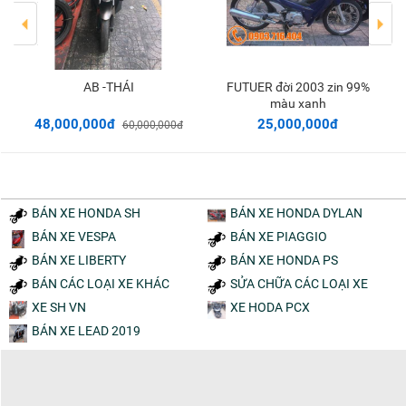
AB -THÁI
FUTUER đời 2003 zin 99%
Thêm vào giỏ
Thêm vào giỏ
màu xanh
48,000,000đ
25,000,000đ
60,000,000đ
BÁN XE HONDA SH
BÁN XE HONDA DYLAN
BÁN XE VESPA
BÁN XE PIAGGIO
BÁN XE LIBERTY
BÁN XE HONDA PS
BÁN CÁC LOẠI XE KHÁC
SỬA CHỮA CÁC LOẠI XE
XE SH VN
XE HODA PCX
BÁN XE LEAD 2019