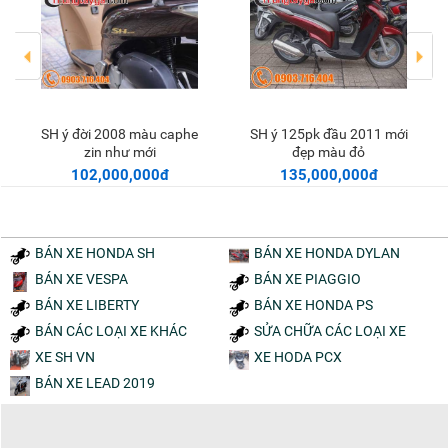
SH ý đời 2010 còn zin
SH ý đời 2007 zin 99% màu
Thêm vào giỏ
Thêm vào giỏ
100% như mới màu trắng
đỏ
168,000,000đ
72,000,000đ
BÁN XE HONDA SH
BÁN XE HONDA DYLAN
BÁN XE VESPA
BÁN XE PIAGGIO
BÁN XE LIBERTY
BÁN XE HONDA PS
BÁN CÁC LOẠI XE KHÁC
SỬA CHỮA CÁC LOẠI XE
XE SH VN
XE HODA PCX
BÁN XE LEAD 2019