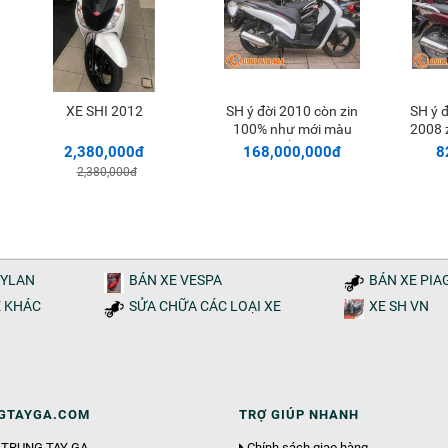
XE SHI 2012
SH ý đời 2010 còn zin
SH ý đời cuối 2007 đầu
Thêm vào giỏ
Thêm vào giỏ
100% như mới màu
2008 
trắng
2,380,000đ
168,000,000đ
8
2,380,000đ
DYLAN
BÁN XE VESPA
BÁN XE PIA
E KHÁC
SỬA CHỮA CÁC LOẠI XE
XE SH VN
GTAYGA.COM
TRỢ GIÚP NHANH
ệu TRUNG TAY GA
Chính sách giao hàng