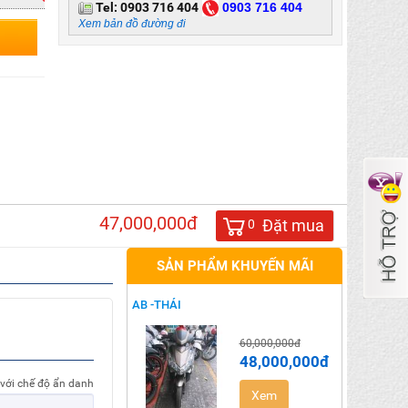
Tel:
0903 716 404
0
903 716 404
Xem bản đồ đường đi
47,000,000đ
Đặt mua
0
SẢN PHẨM KHUYẾN MÃI
AB -THÁI
60,000,000đ
48,000,000đ
 với chế độ ẩn danh
Xem