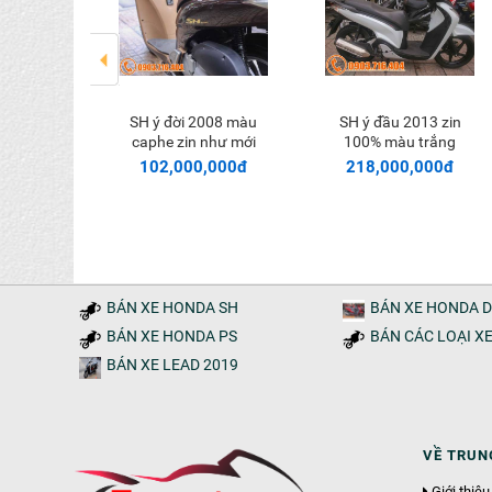
SH ý đời 2008 màu
SH ý đầu 2013 zin
 vào giỏ
Thêm vào giỏ
Thêm vào giỏ
 màu đỏ
caphe zin như mới
100% màu trắng
,000đ
102,000,000đ
218,000,000đ
BÁN XE HONDA SH
BÁN XE HONDA 
BÁN XE HONDA PS
BÁN CÁC LOẠI X
BÁN XE LEAD 2019
VỀ TRUN
Giới thi