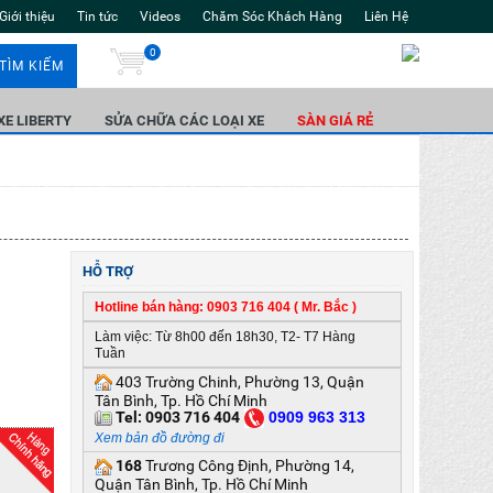
Giới thiệu
Tin tức
Videos
Chăm Sóc Khách Hàng
Liên Hệ
0
TÌM KIẾM
 XE LIBERTY
SỬA CHỮA CÁC LOẠI XE
SÀN GIÁ RẺ
HỖ TRỢ
Hotline bán hàng: 0903 716 404 ( Mr. Bắc )
Làm việc: Từ 8h00 đến 18h30, T2- T7 Hàng
Tuần
403 Trường Chinh, Phường 13, Quận
Tân Bình, Tp. Hồ Chí Minh
Tel:
0903 716 404
0
909 963 313
Xem bản đồ đường đi
168
Trương Công Định, Phường 14,
Quận Tân Bình, Tp. Hồ Chí Minh