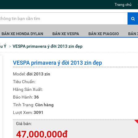
Trang chủ
BÁN XE HONDA DYLAN
BÁN XE VESPA
BÁN XE PIAGGIO
BÁN
ẩu Ý
VESPA primavera ý đời 2013 zin đẹp
VESPA primavera ý đời 2013 zin đẹp
Model:
đời 2013 zin
Tiêu Chuẩn:
Hãng Sản Xuất:
Bảo Hành:
36
Tình Trạng:
Còn hàng
Lượt Xem:
3091
Giá bán:
47,000,000đ