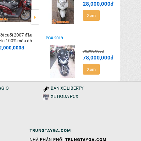
28,000,000đ
Xem
SH ý đời 2007 zin như
SH ý 125pk đầu 2011
Thêm vào giỏ
Thêm vào giỏ
Thêm vào
PCX-2019
zin 100% màu đỏ
mới màu đen
mới đẹp màu 
2,000,000đ
87,000,000đ
135,000,00
78,000,000đ
78,000,000đ
Xem
GGIO
BÁN XE LIBERTY
XE HODA PCX
TRUNGTAYGA.COM
NHÀ PHÂN PHỐI
TRUNGTAYGA.COM