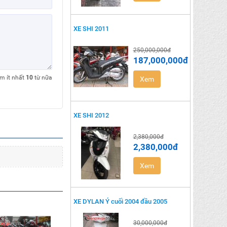
XE SHI 2011
250,000,000đ
187,000,000đ
êm ít nhất
10
từ nữa
Xem
XE SHI 2012
2,380,000đ
2,380,000đ
Xem
XE DYLAN Ý cuối 2004 đầu 2005
30,000,000đ