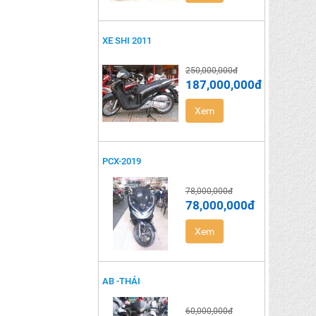
XE SHI 2011
250,000,000đ
187,000,000đ
Xem
PCX-2019
78,000,000đ
78,000,000đ
Xem
AB -THÁI
60,000,000đ