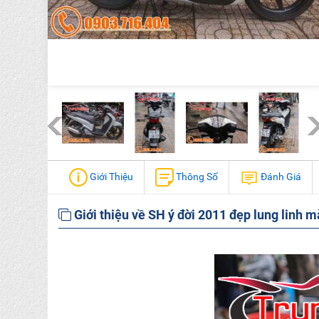
Giới Thiệu
Thông Số
Đánh Giá
Giới thiệu về SH ý đời 2011 đẹp lung linh m