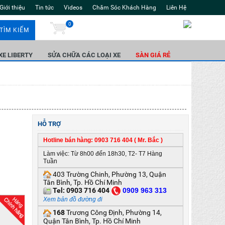
Giới thiệu
Tin tức
Videos
Chăm Sóc Khách Hàng
Liên Hệ
0
TÌM KIẾM
 XE LIBERTY
SỬA CHỮA CÁC LOẠI XE
SÀN GIÁ RẺ
HỖ TRỢ
Hotline bán hàng: 0903 716 404 ( Mr. Bắc )
Làm việc: Từ 8h00 đến 18h30, T2- T7 Hàng
Tuần
403 Trường Chinh, Phường 13, Quận
Tân Bình, Tp. Hồ Chí Minh
Tel:
0903 716 404
0
909 963 313
Xem bản đồ đường đi
168
Trương Công Định, Phường 14,
Quận Tân Bình, Tp. Hồ Chí Minh