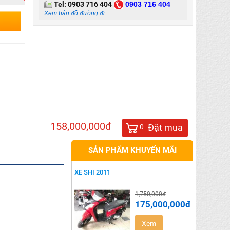
Tel:
0903 716 404
0
903 716 404
Xem bản đồ đường đi
158,000,000đ
Đặt mua
0
SẢN PHẨM KHUYẾN MÃI
XE SHI 2011
1,750,000đ
175,000,000đ
Xem