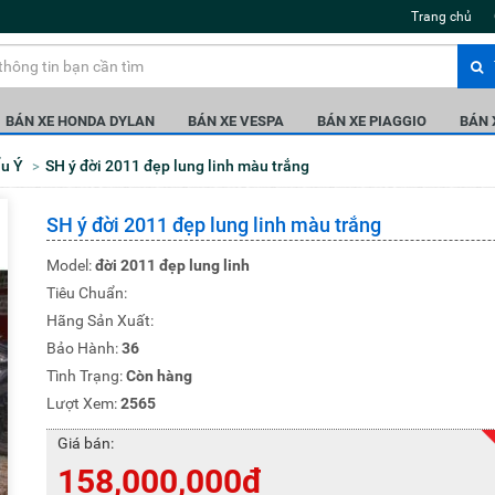
Trang chủ
BÁN XE HONDA DYLAN
BÁN XE VESPA
BÁN XE PIAGGIO
BÁN
ẩu Ý
SH ý đời 2011 đẹp lung linh màu trắng
SH ý đời 2011 đẹp lung linh màu trắng
Model:
đời 2011 đẹp lung linh
Tiêu Chuẩn:
Hãng Sản Xuất:
Bảo Hành:
36
Tình Trạng:
Còn hàng
Lượt Xem:
2565
Giá bán:
158,000,000đ